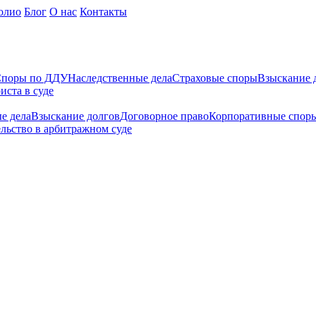
олио
Блог
О нас
Контакты
поры по ДДУ
Наследственные дела
Страховые споры
Взыскание 
иста в суде
е дела
Взыскание долгов
Договорное право
Корпоративные спор
льство в арбитражном суде