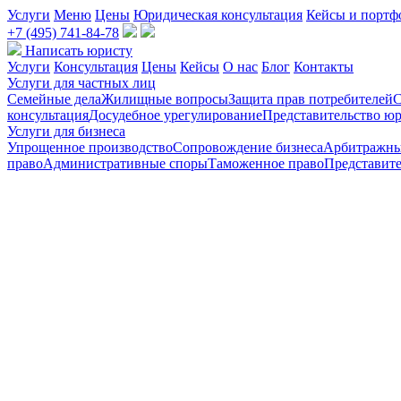
Услуги
Меню
Цены
Юридическая консультация
Кейсы и портф
+7 (495) 741-84-78
Написать юристу
Услуги
Консультация
Цены
Кейсы
О нас
Блог
Контакты
Услуги для частных лиц
Семейные дела
Жилищные вопросы
Защита прав потребителей
С
консультация
Досудебное урегулирование
Представительство юр
Услуги для бизнеса
Упрощенное производство
Сопровождение бизнеса
Арбитражны
право
Административные споры
Таможенное право
Представите