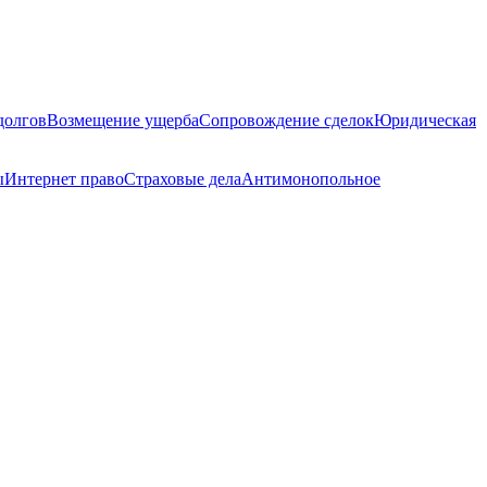
долгов
Возмещение ущерба
Сопровождение сделок
Юридическая
ы
Интернет право
Страховые дела
Антимонопольное