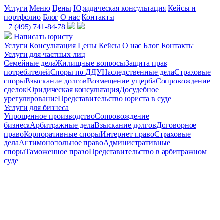
Услуги
Меню
Цены
Юридическая консультация
Кейсы и
портфолио
Блог
О нас
Контакты
+7 (495) 741-84-78
Написать юристу
Услуги
Консультация
Цены
Кейсы
О нас
Блог
Контакты
Услуги для частных лиц
Семейные дела
Жилищные вопросы
Защита прав
потребителей
Споры по ДДУ
Наследственные дела
Страховые
споры
Взыскание долгов
Возмещение ущерба
Сопровождение
сделок
Юридическая консультация
Досудебное
урегулирование
Представительство юриста в суде
Услуги для бизнеса
Упрощенное производство
Сопровождение
бизнеса
Арбитражные дела
Взыскание долгов
Договорное
право
Корпоративные споры
Интернет право
Страховые
дела
Антимонопольное право
Административные
споры
Таможенное право
Представительство в арбитражном
суде