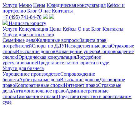
Услуги
Меню
Цены
Юридическая консультация
Кейсы и
портфолио
Блог
О нас
Контакты
+7 (495) 741-84-78
Написать юристу
Услуги
Консультация
Цены
Кейсы
О нас
Блог
Контакты
Услуги для частных лиц
Семейные дела
Жилищные вопросы
Защита прав
потребителей
Споры по ДДУ
Наследственные дела
Страховые
споры
Взыскание долгов
Возмещение ущерба
Сопровождение
сделок
Юридическая консультация
Досудебное
урегулирование
Представительство юриста в суде
Услуги для бизнеса
Упрощенное производство
Сопровождение
бизнеса
Арбитражные дела
Взыскание долгов
Договорное
право
Корпоративные споры
Интернет право
Страховые
дела
Антимонопольное право
Административные
споры
Таможенное право
Представительство в арбитражном
суде