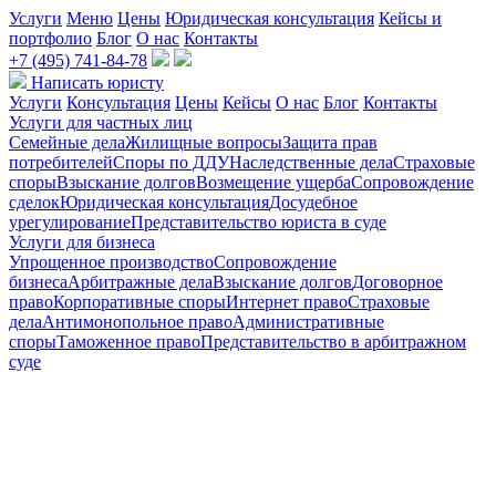
Услуги
Меню
Цены
Юридическая консультация
Кейсы и
портфолио
Блог
О нас
Контакты
+7 (495) 741-84-78
Написать юристу
Услуги
Консультация
Цены
Кейсы
О нас
Блог
Контакты
Услуги для частных лиц
Семейные дела
Жилищные вопросы
Защита прав
потребителей
Споры по ДДУ
Наследственные дела
Страховые
споры
Взыскание долгов
Возмещение ущерба
Сопровождение
сделок
Юридическая консультация
Досудебное
урегулирование
Представительство юриста в суде
Услуги для бизнеса
Упрощенное производство
Сопровождение
бизнеса
Арбитражные дела
Взыскание долгов
Договорное
право
Корпоративные споры
Интернет право
Страховые
дела
Антимонопольное право
Административные
споры
Таможенное право
Представительство в арбитражном
суде