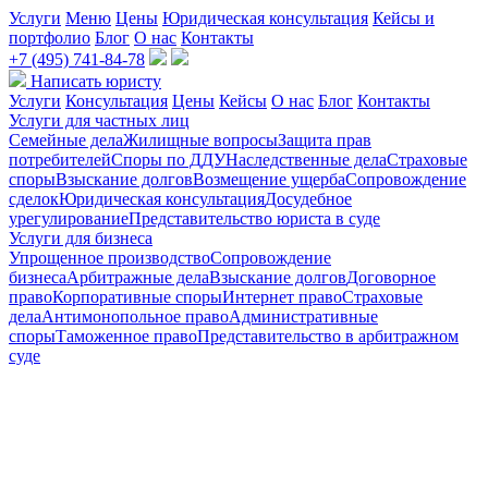
Услуги
Меню
Цены
Юридическая консультация
Кейсы и
портфолио
Блог
О нас
Контакты
+7 (495) 741-84-78
Написать юристу
Услуги
Консультация
Цены
Кейсы
О нас
Блог
Контакты
Услуги для частных лиц
Семейные дела
Жилищные вопросы
Защита прав
потребителей
Споры по ДДУ
Наследственные дела
Страховые
споры
Взыскание долгов
Возмещение ущерба
Сопровождение
сделок
Юридическая консультация
Досудебное
урегулирование
Представительство юриста в суде
Услуги для бизнеса
Упрощенное производство
Сопровождение
бизнеса
Арбитражные дела
Взыскание долгов
Договорное
право
Корпоративные споры
Интернет право
Страховые
дела
Антимонопольное право
Административные
споры
Таможенное право
Представительство в арбитражном
суде