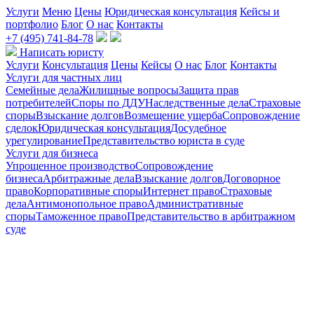
Услуги
Меню
Цены
Юридическая консультация
Кейсы и
портфолио
Блог
О нас
Контакты
+7 (495) 741-84-78
Написать юристу
Услуги
Консультация
Цены
Кейсы
О нас
Блог
Контакты
Услуги для частных лиц
Семейные дела
Жилищные вопросы
Защита прав
потребителей
Споры по ДДУ
Наследственные дела
Страховые
споры
Взыскание долгов
Возмещение ущерба
Сопровождение
сделок
Юридическая консультация
Досудебное
урегулирование
Представительство юриста в суде
Услуги для бизнеса
Упрощенное производство
Сопровождение
бизнеса
Арбитражные дела
Взыскание долгов
Договорное
право
Корпоративные споры
Интернет право
Страховые
дела
Антимонопольное право
Административные
споры
Таможенное право
Представительство в арбитражном
суде