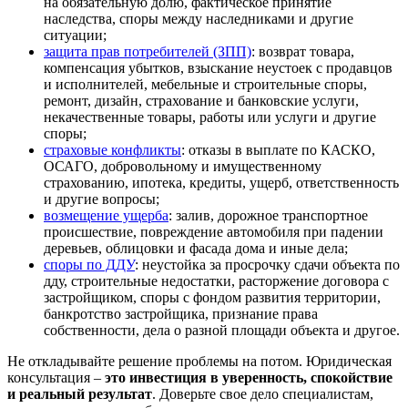
на обязательную долю, фактическое принятие
наследства, споры между наследниками и другие
ситуации;
защита прав потребителей (ЗПП)
: возврат товара,
компенсация убытков, взыскание неустоек с продавцов
и исполнителей, мебельные и строительные споры,
ремонт, дизайн, страхование и банковские услуги,
некачественные товары, работы или услуги и другие
споры;
страховые конфликты
: отказы в выплате по КАСКО,
ОСАГО, добровольному и имущественному
страхованию, ипотека, кредиты, ущерб, ответственность
и другие вопросы;
возмещение ущерба
: залив, дорожное транспортное
происшествие, повреждение автомобиля при падении
деревьев, облицовки и фасада дома и иные дела;
споры по ДДУ
: неустойка за просрочку сдачи объекта по
дду, строительные недостатки, расторжение договора с
застройщиком, споры с фондом развития территории,
банкротство застройщика, признание права
собственности, дела о разной площади объекта и другое.
Не откладывайте решение проблемы на потом. Юридическая
консультация –
это инвестиция в уверенность, спокойствие
и реальный результат
. Доверьте свое дело специалистам,