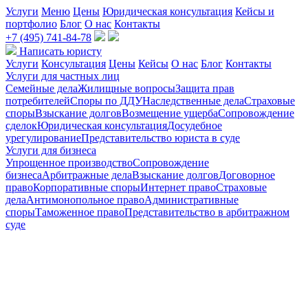
Услуги
Меню
Цены
Юридическая консультация
Кейсы и
портфолио
Блог
О нас
Контакты
+7 (495) 741-84-78
Написать юристу
Услуги
Консультация
Цены
Кейсы
О нас
Блог
Контакты
Услуги для частных лиц
Семейные дела
Жилищные вопросы
Защита прав
потребителей
Споры по ДДУ
Наследственные дела
Страховые
споры
Взыскание долгов
Возмещение ущерба
Сопровождение
сделок
Юридическая консультация
Досудебное
урегулирование
Представительство юриста в суде
Услуги для бизнеса
Упрощенное производство
Сопровождение
бизнеса
Арбитражные дела
Взыскание долгов
Договорное
право
Корпоративные споры
Интернет право
Страховые
дела
Антимонопольное право
Административные
споры
Таможенное право
Представительство в арбитражном
суде