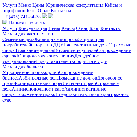
Услуги
Меню
Цены
Юридическая консультация
Кейсы и
портфолио
Блог
О нас
Контакты
+7 (495) 741-84-78
Написать юристу
Услуги
Консультация
Цены
Кейсы
О нас
Блог
Контакты
Услуги для частных лиц
Семейные дела
Жилищные вопросы
Защита прав
потребителей
Споры по ДДУ
Наследственные дела
Страховые
споры
Взыскание долгов
Возмещение ущерба
Сопровождение
сделок
Юридическая консультация
Досудебное
урегулирование
Представительство юриста в суде
Услуги для бизнеса
Упрощенное производство
Сопровождение
бизнеса
Арбитражные дела
Взыскание долгов
Договорное
право
Корпоративные споры
Интернет право
Страховые
дела
Антимонопольное право
Административные
споры
Таможенное право
Представительство в арбитражном
суде