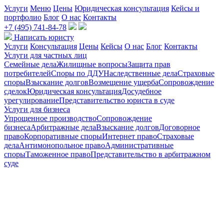
Услуги
Меню
Цены
Юридическая консультация
Кейсы и
портфолио
Блог
О нас
Контакты
+7 (495) 741-84-78
Написать юристу
Услуги
Консультация
Цены
Кейсы
О нас
Блог
Контакты
Услуги для частных лиц
Семейные дела
Жилищные вопросы
Защита прав
потребителей
Споры по ДДУ
Наследственные дела
Страховые
споры
Взыскание долгов
Возмещение ущерба
Сопровождение
сделок
Юридическая консультация
Досудебное
урегулирование
Представительство юриста в суде
Услуги для бизнеса
Упрощенное производство
Сопровождение
бизнеса
Арбитражные дела
Взыскание долгов
Договорное
право
Корпоративные споры
Интернет право
Страховые
дела
Антимонопольное право
Административные
споры
Таможенное право
Представительство в арбитражном
суде