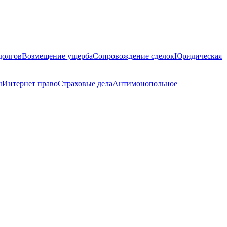
долгов
Возмещение ущерба
Сопровождение сделок
Юридическая
ы
Интернет право
Страховые дела
Антимонопольное