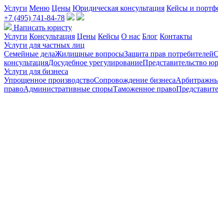
Услуги
Меню
Цены
Юридическая консультация
Кейсы и портф
+7 (495) 741-84-78
Написать юристу
Услуги
Консультация
Цены
Кейсы
О нас
Блог
Контакты
Услуги для частных лиц
Семейные дела
Жилищные вопросы
Защита прав потребителей
С
консультация
Досудебное урегулирование
Представительство юр
Услуги для бизнеса
Упрощенное производство
Сопровождение бизнеса
Арбитражны
право
Административные споры
Таможенное право
Представите