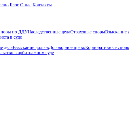
олио
Блог
О нас
Контакты
поры по ДДУ
Наследственные дела
Страховые споры
Взыскание 
иста в суде
е дела
Взыскание долгов
Договорное право
Корпоративные спор
льство в арбитражном суде