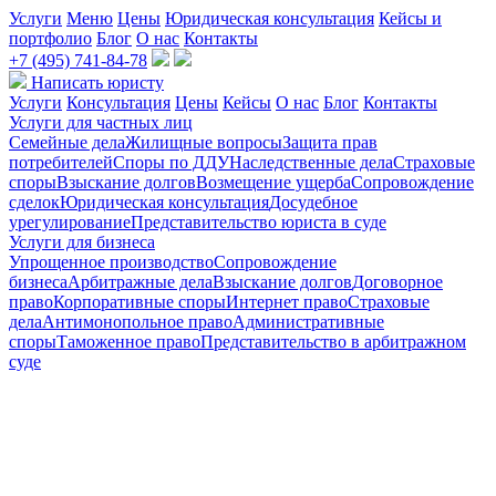
Услуги
Меню
Цены
Юридическая консультация
Кейсы и
портфолио
Блог
О нас
Контакты
+7 (495) 741-84-78
Написать юристу
Услуги
Консультация
Цены
Кейсы
О нас
Блог
Контакты
Услуги для частных лиц
Семейные дела
Жилищные вопросы
Защита прав
потребителей
Споры по ДДУ
Наследственные дела
Страховые
споры
Взыскание долгов
Возмещение ущерба
Сопровождение
сделок
Юридическая консультация
Досудебное
урегулирование
Представительство юриста в суде
Услуги для бизнеса
Упрощенное производство
Сопровождение
бизнеса
Арбитражные дела
Взыскание долгов
Договорное
право
Корпоративные споры
Интернет право
Страховые
дела
Антимонопольное право
Административные
споры
Таможенное право
Представительство в арбитражном
суде