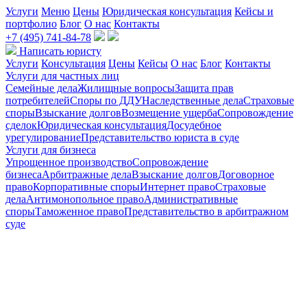
Услуги
Меню
Цены
Юридическая консультация
Кейсы и
портфолио
Блог
О нас
Контакты
+7 (495) 741-84-78
Написать юристу
Услуги
Консультация
Цены
Кейсы
О нас
Блог
Контакты
Услуги для частных лиц
Семейные дела
Жилищные вопросы
Защита прав
потребителей
Споры по ДДУ
Наследственные дела
Страховые
споры
Взыскание долгов
Возмещение ущерба
Сопровождение
сделок
Юридическая консультация
Досудебное
урегулирование
Представительство юриста в суде
Услуги для бизнеса
Упрощенное производство
Сопровождение
бизнеса
Арбитражные дела
Взыскание долгов
Договорное
право
Корпоративные споры
Интернет право
Страховые
дела
Антимонопольное право
Административные
споры
Таможенное право
Представительство в арбитражном
суде