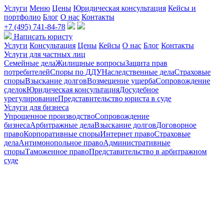
Услуги
Меню
Цены
Юридическая консультация
Кейсы и
портфолио
Блог
О нас
Контакты
+7 (495) 741-84-78
Написать юристу
Услуги
Консультация
Цены
Кейсы
О нас
Блог
Контакты
Услуги для частных лиц
Семейные дела
Жилищные вопросы
Защита прав
потребителей
Споры по ДДУ
Наследственные дела
Страховые
споры
Взыскание долгов
Возмещение ущерба
Сопровождение
сделок
Юридическая консультация
Досудебное
урегулирование
Представительство юриста в суде
Услуги для бизнеса
Упрощенное производство
Сопровождение
бизнеса
Арбитражные дела
Взыскание долгов
Договорное
право
Корпоративные споры
Интернет право
Страховые
дела
Антимонопольное право
Административные
споры
Таможенное право
Представительство в арбитражном
суде