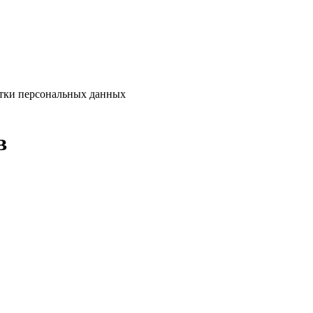
тки персональных данных
в
их лиц
в формате Adobe PDF.