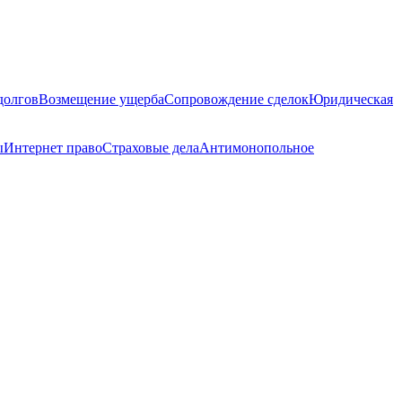
долгов
Возмещение ущерба
Сопровождение сделок
Юридическая
ы
Интернет право
Страховые дела
Антимонопольное