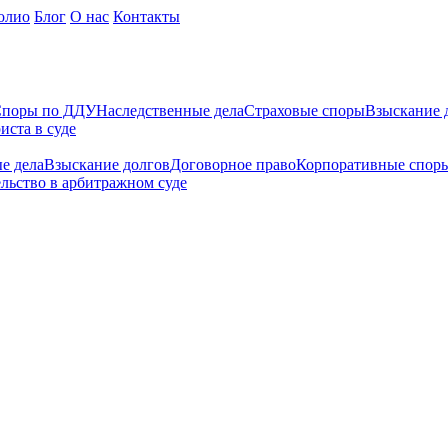
олио
Блог
О нас
Контакты
поры по ДДУ
Наследственные дела
Страховые споры
Взыскание 
иста в суде
е дела
Взыскание долгов
Договорное право
Корпоративные спор
льство в арбитражном суде