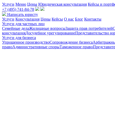
Услуги
Меню
Цены
Юридическая консультация
Кейсы и портф
+7 (495) 741-84-78
Написать юристу
Услуги
Консультация
Цены
Кейсы
О нас
Блог
Контакты
Услуги для частных лиц
Семейные дела
Жилищные вопросы
Защита прав потребителей
С
консультация
Досудебное урегулирование
Представительство юр
Услуги для бизнеса
Упрощенное производство
Сопровождение бизнеса
Арбитражны
право
Административные споры
Таможенное право
Представите