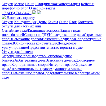
Услуги
Меню
Цены
Юридическая консультация
Кейсы и
портфолио
Блог
О нас
Контакты
+7 (495) 741-84-78
Написать юристу
Услуги
Консультация
Цены
Кейсы
О нас
Блог
Контакты
Услуги для частных лиц
Семейные дела
Жилищные вопросы
Защита прав
потребителей
Споры по ДДУ
Наследственные дела
Страховые
споры
Взыскание долгов
Возмещение ущерба
Сопровождение
сделок
Юридическая консультация
Досудебное
урегулирование
Представительство юриста в суде
Услуги для бизнеса
Упрощенное производство
Сопровождение
бизнеса
Арбитражные дела
Взыскание долгов
Договорное
право
Корпоративные споры
Интернет право
Страховые
дела
Антимонопольное право
Административные
споры
Таможенное право
Представительство в арбитражном
суде