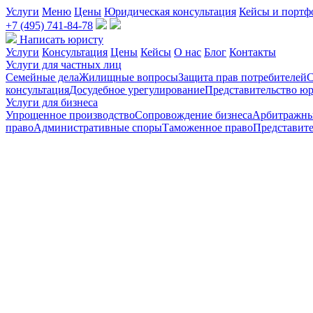
Услуги
Меню
Цены
Юридическая консультация
Кейсы и портф
+7 (495) 741-84-78
Написать юристу
Услуги
Консультация
Цены
Кейсы
О нас
Блог
Контакты
Услуги для частных лиц
Семейные дела
Жилищные вопросы
Защита прав потребителей
С
консультация
Досудебное урегулирование
Представительство юр
Услуги для бизнеса
Упрощенное производство
Сопровождение бизнеса
Арбитражны
право
Административные споры
Таможенное право
Представите