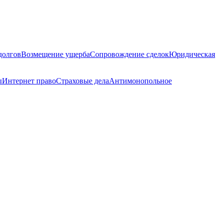
долгов
Возмещение ущерба
Сопровождение сделок
Юридическая
ы
Интернет право
Страховые дела
Антимонопольное