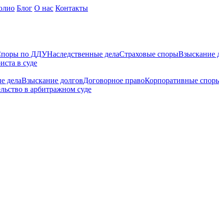
олио
Блог
О нас
Контакты
поры по ДДУ
Наследственные дела
Страховые споры
Взыскание 
иста в суде
е дела
Взыскание долгов
Договорное право
Корпоративные спор
льство в арбитражном суде