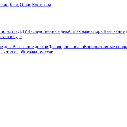
олио
Блог
О нас
Контакты
поры по ДДУ
Наследственные дела
Страховые споры
Взыскание 
иста в суде
е дела
Взыскание долгов
Договорное право
Корпоративные спор
льство в арбитражном суде