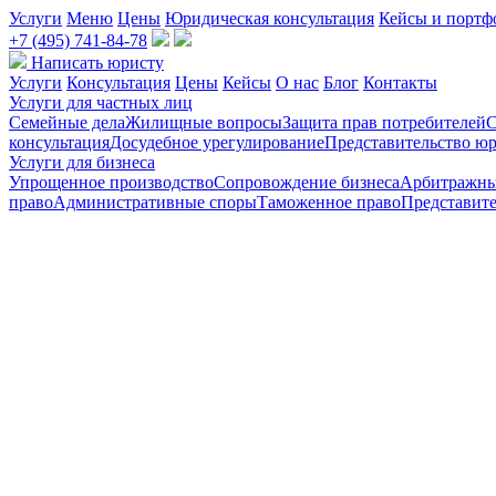
Услуги
Меню
Цены
Юридическая консультация
Кейсы и портф
+7 (495) 741-84-78
Написать юристу
Услуги
Консультация
Цены
Кейсы
О нас
Блог
Контакты
Услуги для частных лиц
Семейные дела
Жилищные вопросы
Защита прав потребителей
С
консультация
Досудебное урегулирование
Представительство юр
Услуги для бизнеса
Упрощенное производство
Сопровождение бизнеса
Арбитражны
право
Административные споры
Таможенное право
Представите