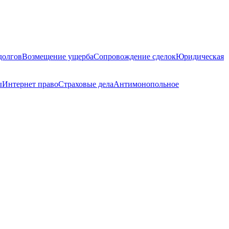
долгов
Возмещение ущерба
Сопровождение сделок
Юридическая
ы
Интернет право
Страховые дела
Антимонопольное