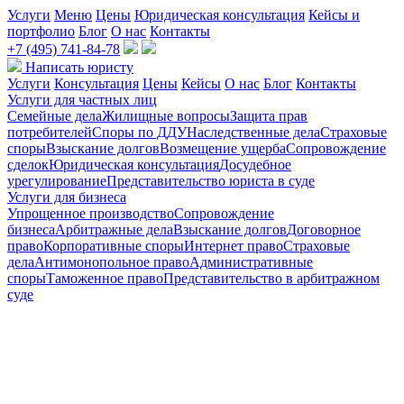
Услуги
Меню
Цены
Юридическая консультация
Кейсы и
портфолио
Блог
О нас
Контакты
+7 (495) 741-84-78
Написать юристу
Услуги
Консультация
Цены
Кейсы
О нас
Блог
Контакты
Услуги для частных лиц
Семейные дела
Жилищные вопросы
Защита прав
потребителей
Споры по ДДУ
Наследственные дела
Страховые
споры
Взыскание долгов
Возмещение ущерба
Сопровождение
сделок
Юридическая консультация
Досудебное
урегулирование
Представительство юриста в суде
Услуги для бизнеса
Упрощенное производство
Сопровождение
бизнеса
Арбитражные дела
Взыскание долгов
Договорное
право
Корпоративные споры
Интернет право
Страховые
дела
Антимонопольное право
Административные
споры
Таможенное право
Представительство в арбитражном
суде