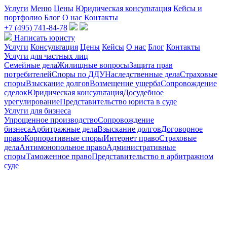
Услуги
Меню
Цены
Юридическая консультация
Кейсы и
портфолио
Блог
О нас
Контакты
+7 (495) 741-84-78
Написать юристу
Услуги
Консультация
Цены
Кейсы
О нас
Блог
Контакты
Услуги для частных лиц
Семейные дела
Жилищные вопросы
Защита прав
потребителей
Споры по ДДУ
Наследственные дела
Страховые
споры
Взыскание долгов
Возмещение ущерба
Сопровождение
сделок
Юридическая консультация
Досудебное
урегулирование
Представительство юриста в суде
Услуги для бизнеса
Упрощенное производство
Сопровождение
бизнеса
Арбитражные дела
Взыскание долгов
Договорное
право
Корпоративные споры
Интернет право
Страховые
дела
Антимонопольное право
Административные
споры
Таможенное право
Представительство в арбитражном
суде