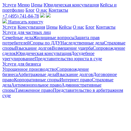
Услуги
Меню
Цены
Юридическая консультация
Кейсы и
портфолио
Блог
О нас
Контакты
+7 (495) 741-84-78
Написать юристу
Услуги
Консультация
Цены
Кейсы
О нас
Блог
Контакты
Услуги для частных лиц
Семейные дела
Жилищные вопросы
Защита прав
потребителей
Споры по ДДУ
Наследственные дела
Страховые
споры
Взыскание долгов
Возмещение ущерба
Сопровождение
сделок
Юридическая консультация
Досудебное
урегулирование
Представительство юриста в суде
Услуги для бизнеса
Упрощенное производство
Сопровождение
бизнеса
Арбитражные дела
Взыскание долгов
Договорное
право
Корпоративные споры
Интернет право
Страховые
дела
Антимонопольное право
Административные
споры
Таможенное право
Представительство в арбитражном
суде