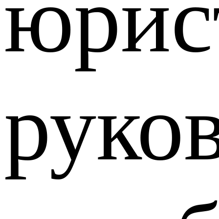
юрис
руко