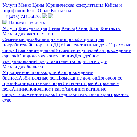
Услуги
Меню
Цены
Юридическая консультация
Кейсы и
портфолио
Блог
О нас
Контакты
+7 (495) 741-84-78
Написать юристу
Услуги
Консультация
Цены
Кейсы
О нас
Блог
Контакты
Услуги для частных лиц
Семейные дела
Жилищные вопросы
Защита прав
потребителей
Споры по ДДУ
Наследственные дела
Страховые
споры
Взыскание долгов
Возмещение ущерба
Сопровождение
сделок
Юридическая консультация
Досудебное
урегулирование
Представительство юриста в суде
Услуги для бизнеса
Упрощенное производство
Сопровождение
бизнеса
Арбитражные дела
Взыскание долгов
Договорное
право
Корпоративные споры
Интернет право
Страховые
дела
Антимонопольное право
Административные
споры
Таможенное право
Представительство в арбитражном
суде