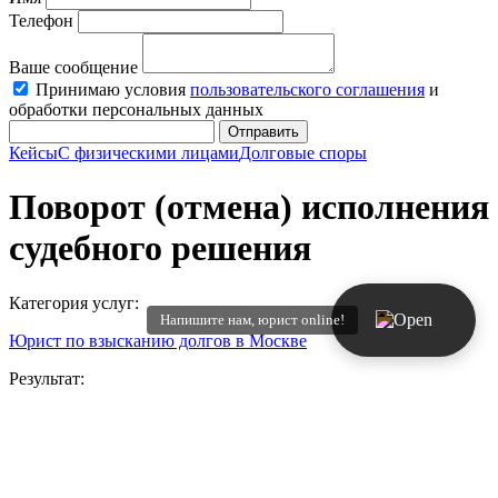
Телефон
Ваше сообщение
Принимаю условия
пользовательского соглашения
и
обработки персональных данных
Отправить
Кейсы
С физическими лицами
Долговые споры
Поворот (отмена) исполнения
судебного решения
Категория услуг:
Напишите нам, юрист online!
Юрист по взысканию долгов в Москве
Результат:
Взыскано 29 000 ₽
Суд первой инстанции:
м/с с/у № 327 г. Реутова Московской области
Гражданское дело №: