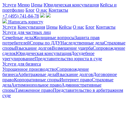
Услуги
Меню
Цены
Юридическая консультация
Кейсы и
портфолио
Блог
О нас
Контакты
+7 (495) 741-84-78
Написать юристу
Услуги
Консультация
Цены
Кейсы
О нас
Блог
Контакты
Услуги для частных лиц
Семейные дела
Жилищные вопросы
Защита прав
потребителей
Споры по ДДУ
Наследственные дела
Страховые
споры
Взыскание долгов
Возмещение ущерба
Сопровождение
сделок
Юридическая консультация
Досудебное
урегулирование
Представительство юриста в суде
Услуги для бизнеса
Упрощенное производство
Сопровождение
бизнеса
Арбитражные дела
Взыскание долгов
Договорное
право
Корпоративные споры
Интернет право
Страховые
дела
Антимонопольное право
Административные
споры
Таможенное право
Представительство в арбитражном
суде