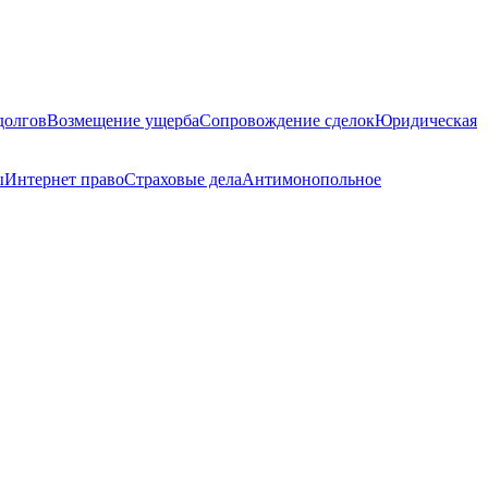
долгов
Возмещение ущерба
Сопровождение сделок
Юридическая
ы
Интернет право
Страховые дела
Антимонопольное