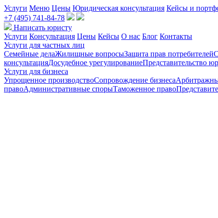
Услуги
Меню
Цены
Юридическая консультация
Кейсы и портф
+7 (495) 741-84-78
Написать юристу
Услуги
Консультация
Цены
Кейсы
О нас
Блог
Контакты
Услуги для частных лиц
Семейные дела
Жилищные вопросы
Защита прав потребителей
С
консультация
Досудебное урегулирование
Представительство юр
Услуги для бизнеса
Упрощенное производство
Сопровождение бизнеса
Арбитражны
право
Административные споры
Таможенное право
Представите