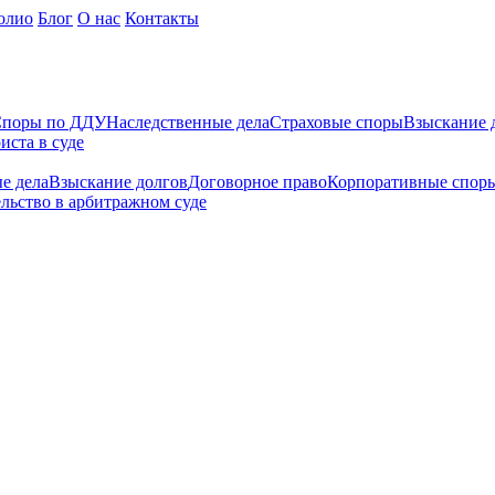
олио
Блог
О нас
Контакты
поры по ДДУ
Наследственные дела
Страховые споры
Взыскание 
иста в суде
е дела
Взыскание долгов
Договорное право
Корпоративные спор
льство в арбитражном суде