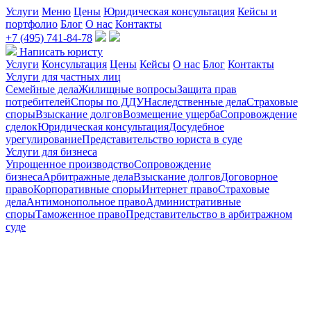
Услуги
Меню
Цены
Юридическая консультация
Кейсы и
портфолио
Блог
О нас
Контакты
+7 (495) 741-84-78
Написать юристу
Услуги
Консультация
Цены
Кейсы
О нас
Блог
Контакты
Услуги для частных лиц
Семейные дела
Жилищные вопросы
Защита прав
потребителей
Споры по ДДУ
Наследственные дела
Страховые
споры
Взыскание долгов
Возмещение ущерба
Сопровождение
сделок
Юридическая консультация
Досудебное
урегулирование
Представительство юриста в суде
Услуги для бизнеса
Упрощенное производство
Сопровождение
бизнеса
Арбитражные дела
Взыскание долгов
Договорное
право
Корпоративные споры
Интернет право
Страховые
дела
Антимонопольное право
Административные
споры
Таможенное право
Представительство в арбитражном
суде