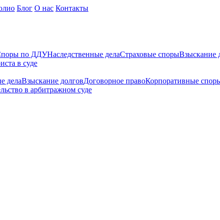
олио
Блог
О нас
Контакты
поры по ДДУ
Наследственные дела
Страховые споры
Взыскание 
иста в суде
е дела
Взыскание долгов
Договорное право
Корпоративные спор
льство в арбитражном суде