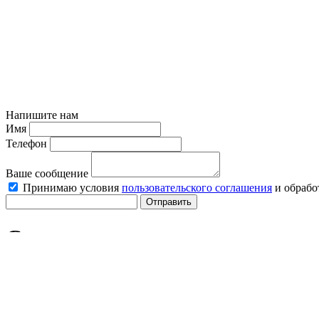
Напишите нам
Имя
Телефон
Ваше сообщение
Принимаю условия
пользовательского соглашения
и обрабо
Отправить
Статьи
Последние
Популярные
Физическим лицам
Юридическим лицам
Все
Госпошлина
Сроки исковой давности
Семейное право
Защит
производство
Подсудность
Судебный приказ