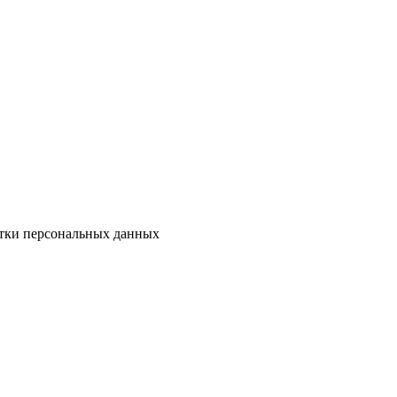
тки персональных данных
а прав потребителей
Страхование
Наследство
Займ
Ущерб
Туризм
И