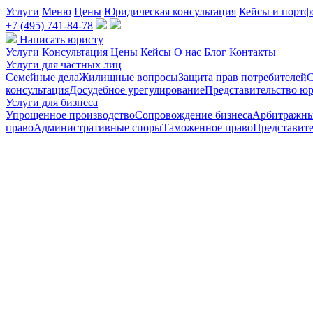
Услуги
Меню
Цены
Юридическая консультация
Кейсы и портф
+7 (495) 741-84-78
Написать юристу
Услуги
Консультация
Цены
Кейсы
О нас
Блог
Контакты
Услуги для частных лиц
Семейные дела
Жилищные вопросы
Защита прав потребителей
С
консультация
Досудебное урегулирование
Представительство юр
Услуги для бизнеса
Упрощенное производство
Сопровождение бизнеса
Арбитражны
право
Административные споры
Таможенное право
Представите