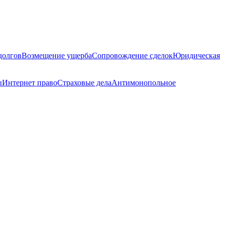
долгов
Возмещение ущерба
Сопровождение сделок
Юридическая
ы
Интернет право
Страховые дела
Антимонопольное