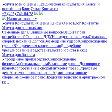
Услуги
Меню
Цены
Юридическая консультация
Кейсы и
портфолио
Блог
О нас
Контакты
+7 (495) 741-84-78
Написать юристу
Услуги
Консультация
Цены
Кейсы
О нас
Блог
Контакты
Услуги для частных лиц
Семейные дела
Жилищные вопросы
Защита прав
потребителей
Споры по ДДУ
Наследственные дела
Страховые
споры
Взыскание долгов
Возмещение ущерба
Сопровождение
сделок
Юридическая консультация
Досудебное
урегулирование
Представительство юриста в суде
Услуги для бизнеса
Упрощенное производство
Сопровождение
бизнеса
Арбитражные дела
Взыскание долгов
Договорное
право
Корпоративные споры
Интернет право
Страховые
дела
Антимонопольное право
Административные
споры
Таможенное право
Представительство в арбитражном
суде