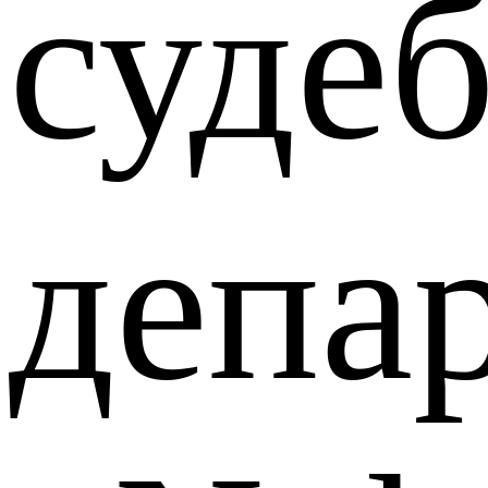
суде
депа