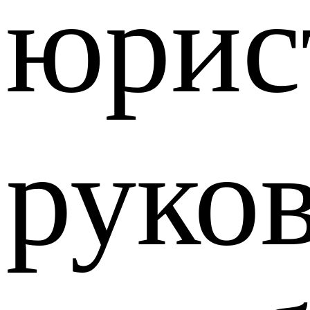
юрис
руко