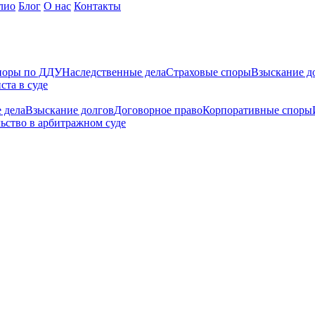
лио
Блог
О нас
Контакты
поры по ДДУ
Наследственные дела
Страховые споры
Взыскание д
ста в суде
 дела
Взыскание долгов
Договорное право
Корпоративные споры
ьство в арбитражном суде