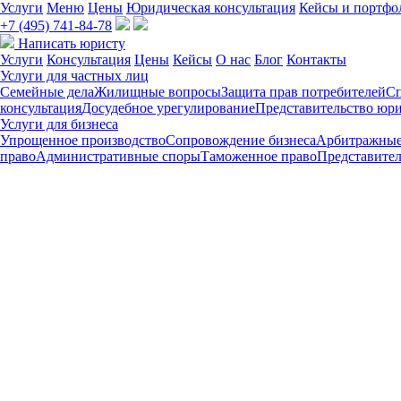
Услуги
Меню
Цены
Юридическая консультация
Кейсы и портфо
+7 (495) 741-84-78
Написать юристу
Услуги
Консультация
Цены
Кейсы
О нас
Блог
Контакты
Услуги для частных лиц
Семейные дела
Жилищные вопросы
Защита прав потребителей
С
консультация
Досудебное урегулирование
Представительство юри
Услуги для бизнеса
Упрощенное производство
Сопровождение бизнеса
Арбитражные
право
Административные споры
Таможенное право
Представител