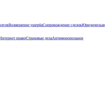
олгов
Возмещение ущерба
Сопровождение сделок
Юридическая
Интернет право
Страховые дела
Антимонопольное