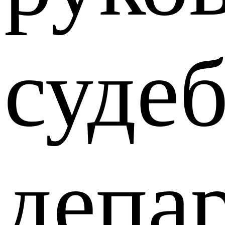
суде
депа