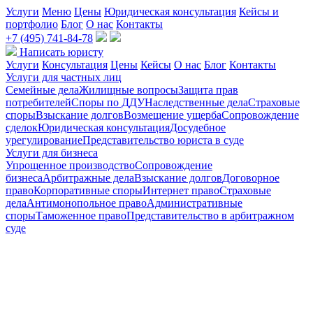
Услуги
Меню
Цены
Юридическая консультация
Кейсы и
портфолио
Блог
О нас
Контакты
+7 (495) 741-84-78
Написать юристу
Услуги
Консультация
Цены
Кейсы
О нас
Блог
Контакты
Услуги для частных лиц
Семейные дела
Жилищные вопросы
Защита прав
потребителей
Споры по ДДУ
Наследственные дела
Страховые
споры
Взыскание долгов
Возмещение ущерба
Сопровождение
сделок
Юридическая консультация
Досудебное
урегулирование
Представительство юриста в суде
Услуги для бизнеса
Упрощенное производство
Сопровождение
бизнеса
Арбитражные дела
Взыскание долгов
Договорное
право
Корпоративные споры
Интернет право
Страховые
дела
Антимонопольное право
Административные
споры
Таможенное право
Представительство в арбитражном
суде