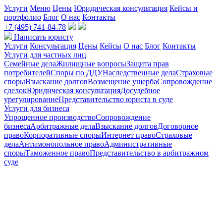
Услуги
Меню
Цены
Юридическая консультация
Кейсы и
портфолио
Блог
О нас
Контакты
+7 (495) 741-84-78
Написать юристу
Услуги
Консультация
Цены
Кейсы
О нас
Блог
Контакты
Услуги для частных лиц
Семейные дела
Жилищные вопросы
Защита прав
потребителей
Споры по ДДУ
Наследственные дела
Страховые
споры
Взыскание долгов
Возмещение ущерба
Сопровождение
сделок
Юридическая консультация
Досудебное
урегулирование
Представительство юриста в суде
Услуги для бизнеса
Упрощенное производство
Сопровождение
бизнеса
Арбитражные дела
Взыскание долгов
Договорное
право
Корпоративные споры
Интернет право
Страховые
дела
Антимонопольное право
Административные
споры
Таможенное право
Представительство в арбитражном
суде