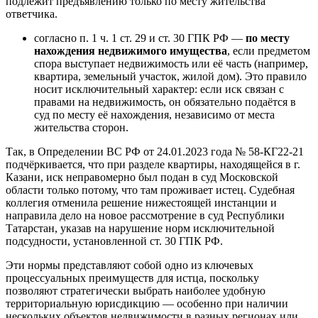
подлежит предъявлению только по месту жительства
ответчика.
согласно п. 1 ч. 1 ст. 29 и ст. 30 ГПК РФ —
по месту
нахождения недвижимого имущества
, если предметом
спора выступает недвижимость или её часть (например,
квартира, земельный участок, жилой дом). Это правило
носит исключительный характер: если иск связан с
правами на недвижимость, он обязательно подаётся в
суд по месту её нахождения, независимо от места
жительства сторон.
Так, в Определении ВС РФ от 24.01.2023 года № 58-КГ22-21
подчёркивается, что при разделе квартиры, находящейся в г.
Казани, иск неправомерно был подан в суд Московской
области только потому, что там проживает истец. Судебная
коллегия отменила решение нижестоящей инстанции и
направила дело на новое рассмотрение в суд Республики
Татарстан, указав на нарушение норм исключительной
подсудности, установленной ст. 30 ГПК РФ.
Эти нормы представляют собой одно из ключевых
процессуальных преимуществ для истца, поскольку
позволяют стратегически выбрать наиболее удобную
территориальную юрисдикцию — особенно при наличии
нескольких объектов недвижимости в разных регионах или