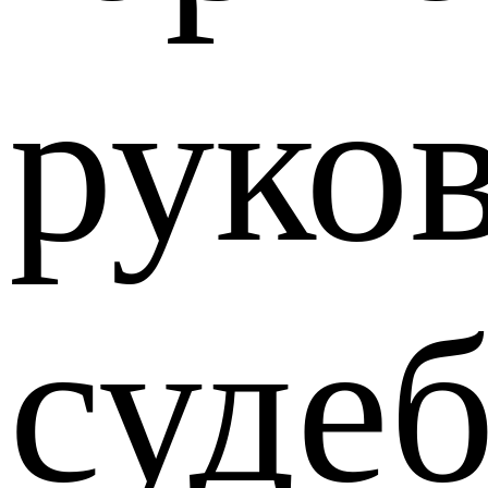
руко
суде