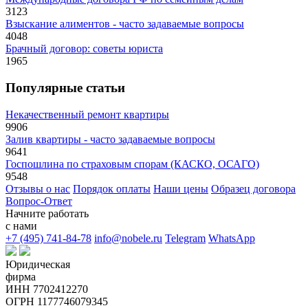
3123
Взыскание алиментов - часто задаваемые вопросы
4048
Брачный договор: советы юриста
1965
Популярные статьи
Некачественный ремонт квартиры
9906
Залив квартиры - часто задаваемые вопросы
9641
Госпошлина по страховым спорам (КАСКО, ОСАГО)
9548
Отзывы о нас
Порядок оплаты
Наши цены
Образец договора
Вопрос-Ответ
Начните работать
с нами
+7 (495) 741-84-78
info@nobele.ru
Telegram
WhatsApp
Юридическая
фирма
ИНН 7702412270
ОГРН 1177746079345