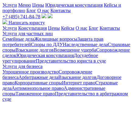
Услуги
Меню
Цены
Юридическая консультация
Кейсы и
портфолио
Блог
О нас
Контакты
+7 (495) 741-84-78
Написать юристу
Услуги
Консультация
Цены
Кейсы
О нас
Блог
Контакты
Услуги для частных лиц
Семейные дела
Жилищные вопросы
Защита прав
потребителей
Споры по ДДУ
Наследственные дела
Страховые
споры
Взыскание долгов
Возмещение ущерба
Сопровождение
сделок
Юридическая консультация
Досудебное
урегулирование
Представительство юриста в суде
Услуги для бизнеса
Упрощенное производство
Сопровождение
бизнеса
Арбитражные дела
Взыскание долгов
Договорное
право
Корпоративные споры
Интернет право
Страховые
дела
Антимонопольное право
Административные
споры
Таможенное право
Представительство в арбитражном
суде