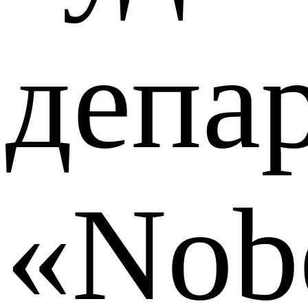
депа
«Nob