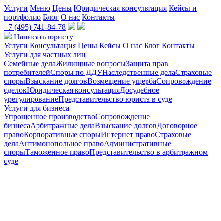
Услуги
Меню
Цены
Юридическая консультация
Кейсы и
портфолио
Блог
О нас
Контакты
+7 (495) 741-84-78
Написать юристу
Услуги
Консультация
Цены
Кейсы
О нас
Блог
Контакты
Услуги для частных лиц
Семейные дела
Жилищные вопросы
Защита прав
потребителей
Споры по ДДУ
Наследственные дела
Страховые
споры
Взыскание долгов
Возмещение ущерба
Сопровождение
сделок
Юридическая консультация
Досудебное
урегулирование
Представительство юриста в суде
Услуги для бизнеса
Упрощенное производство
Сопровождение
бизнеса
Арбитражные дела
Взыскание долгов
Договорное
право
Корпоративные споры
Интернет право
Страховые
дела
Антимонопольное право
Административные
споры
Таможенное право
Представительство в арбитражном
суде