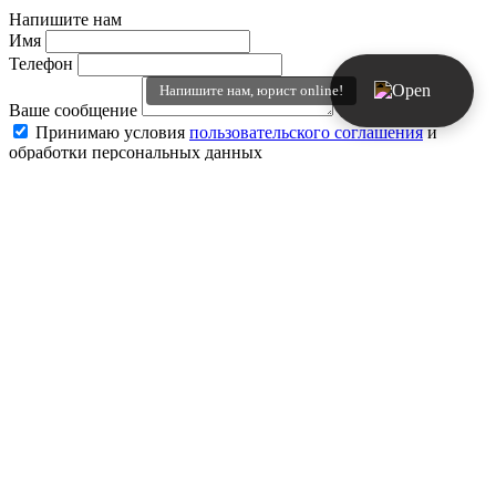
Напишите нам
Имя
Телефон
Напишите нам, юрист online!
Ваше сообщение
Принимаю условия
пользовательского соглашения
и
обработки персональных данных
Отправить
Кейсы
Физическим лицам
Юридическим лицам
Все
Семейные споры
Жилищные споры
Защита прав
потребителей
Страховые споры
Долговые
споры
Наследственные споры
Возмещение ущерба
Договорные
споры
27.11.2024
Взыскали ущерб с УК за падение на авто снега и льда с
крыши дома
Взыскано 1 563 496 ₽
18.04.2023
Компенсация ремонта авто за падение отделки фасада дома