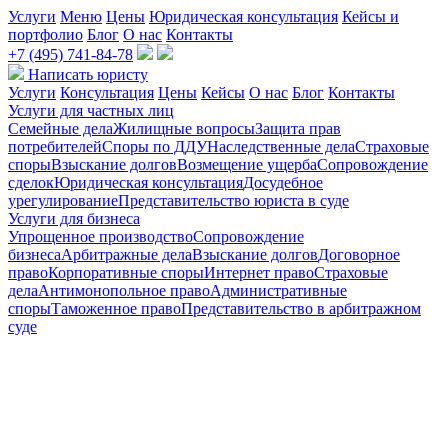
Услуги
Меню
Цены
Юридическая консультация
Кейсы и
портфолио
Блог
О нас
Контакты
+7 (495) 741-84-78
Написать юристу
Услуги
Консультация
Цены
Кейсы
О нас
Блог
Контакты
Услуги для частных лиц
Семейные дела
Жилищные вопросы
Защита прав
потребителей
Споры по ДДУ
Наследственные дела
Страховые
споры
Взыскание долгов
Возмещение ущерба
Сопровождение
сделок
Юридическая консультация
Досудебное
урегулирование
Представительство юриста в суде
Услуги для бизнеса
Упрощенное производство
Сопровождение
бизнеса
Арбитражные дела
Взыскание долгов
Договорное
право
Корпоративные споры
Интернет право
Страховые
дела
Антимонопольное право
Административные
споры
Таможенное право
Представительство в арбитражном
суде