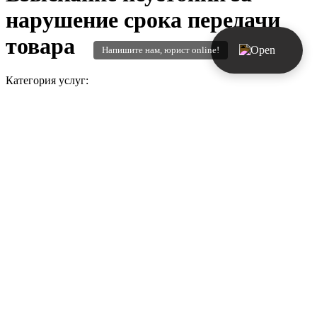
нарушение срока передачи
товара
Напишите нам, юрист online!
Категория услуг:
Защита прав потребителей
Результат:
Взыскано: 160 000 ₽
Процессуальное положение:
представитель Истца
Гражданское дело №:
2-0865/2018
Производство в суде первой инстанции:
Таганский районный суд г. Москвы
Заявленная к взысканию сумма:
160 000 ₽
Стоимость услуг составила:
45 000 ₽
Решение по делу:
Удовлетворено