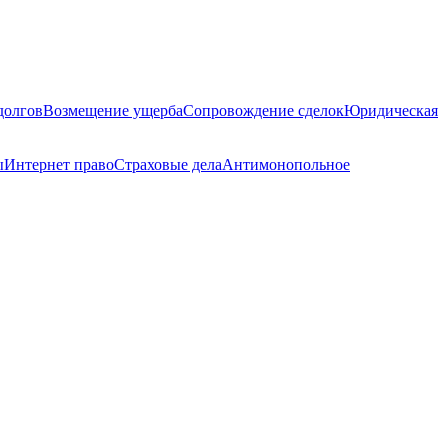
долгов
Возмещение ущерба
Сопровождение сделок
Юридическая
ы
Интернет право
Страховые дела
Антимонопольное