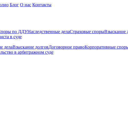
олио
Блог
О нас
Контакты
поры по ДДУ
Наследственные дела
Страховые споры
Взыскание 
иста в суде
е дела
Взыскание долгов
Договорное право
Корпоративные спор
льство в арбитражном суде