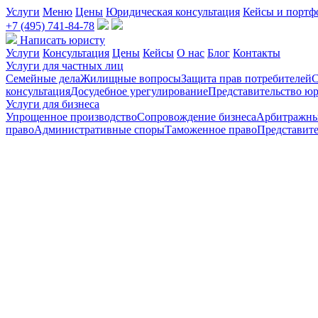
Услуги
Меню
Цены
Юридическая консультация
Кейсы и портф
+7 (495) 741-84-78
Написать юристу
Услуги
Консультация
Цены
Кейсы
О нас
Блог
Контакты
Услуги для частных лиц
Семейные дела
Жилищные вопросы
Защита прав потребителей
С
консультация
Досудебное урегулирование
Представительство юр
Услуги для бизнеса
Упрощенное производство
Сопровождение бизнеса
Арбитражны
право
Административные споры
Таможенное право
Представите