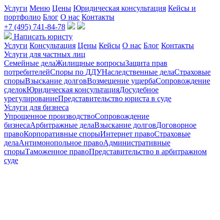
Услуги
Меню
Цены
Юридическая консультация
Кейсы и
портфолио
Блог
О нас
Контакты
+7 (495) 741-84-78
Написать юристу
Услуги
Консультация
Цены
Кейсы
О нас
Блог
Контакты
Услуги для частных лиц
Семейные дела
Жилищные вопросы
Защита прав
потребителей
Споры по ДДУ
Наследственные дела
Страховые
споры
Взыскание долгов
Возмещение ущерба
Сопровождение
сделок
Юридическая консультация
Досудебное
урегулирование
Представительство юриста в суде
Услуги для бизнеса
Упрощенное производство
Сопровождение
бизнеса
Арбитражные дела
Взыскание долгов
Договорное
право
Корпоративные споры
Интернет право
Страховые
дела
Антимонопольное право
Административные
споры
Таможенное право
Представительство в арбитражном
суде