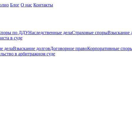
олио
Блог
О нас
Контакты
поры по ДДУ
Наследственные дела
Страховые споры
Взыскание 
иста в суде
е дела
Взыскание долгов
Договорное право
Корпоративные спор
льство в арбитражном суде