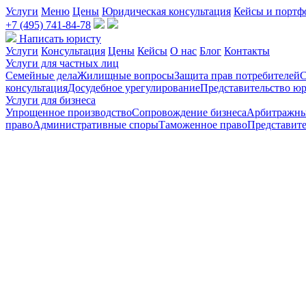
Услуги
Меню
Цены
Юридическая консультация
Кейсы и портф
+7 (495) 741-84-78
Написать юристу
Услуги
Консультация
Цены
Кейсы
О нас
Блог
Контакты
Услуги для частных лиц
Семейные дела
Жилищные вопросы
Защита прав потребителей
С
консультация
Досудебное урегулирование
Представительство юр
Услуги для бизнеса
Упрощенное производство
Сопровождение бизнеса
Арбитражны
право
Административные споры
Таможенное право
Представите