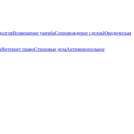
долгов
Возмещение ущерба
Сопровождение сделок
Юридическая
ы
Интернет право
Страховые дела
Антимонопольное