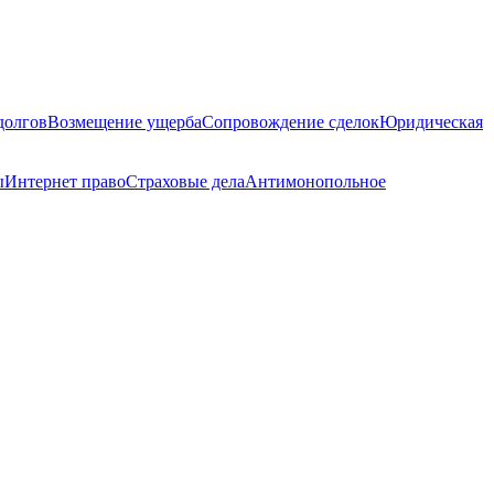
долгов
Возмещение ущерба
Сопровождение сделок
Юридическая
ы
Интернет право
Страховые дела
Антимонопольное