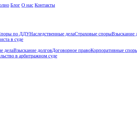
олио
Блог
О нас
Контакты
поры по ДДУ
Наследственные дела
Страховые споры
Взыскание 
иста в суде
е дела
Взыскание долгов
Договорное право
Корпоративные спор
льство в арбитражном суде