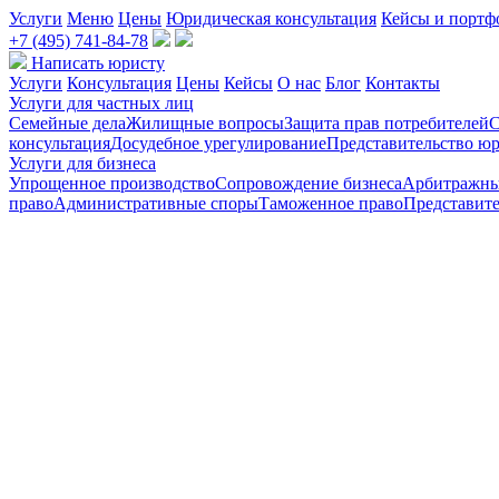
Услуги
Меню
Цены
Юридическая консультация
Кейсы и портф
+7 (495) 741-84-78
Написать юристу
Услуги
Консультация
Цены
Кейсы
О нас
Блог
Контакты
Услуги для частных лиц
Семейные дела
Жилищные вопросы
Защита прав потребителей
С
консультация
Досудебное урегулирование
Представительство юр
Услуги для бизнеса
Упрощенное производство
Сопровождение бизнеса
Арбитражны
право
Административные споры
Таможенное право
Представите