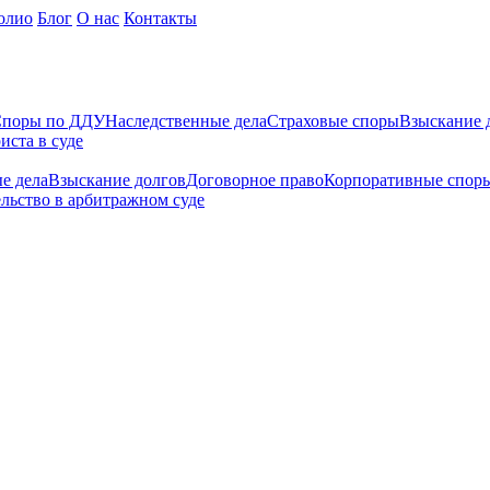
олио
Блог
О нас
Контакты
поры по ДДУ
Наследственные дела
Страховые споры
Взыскание 
иста в суде
е дела
Взыскание долгов
Договорное право
Корпоративные спор
льство в арбитражном суде