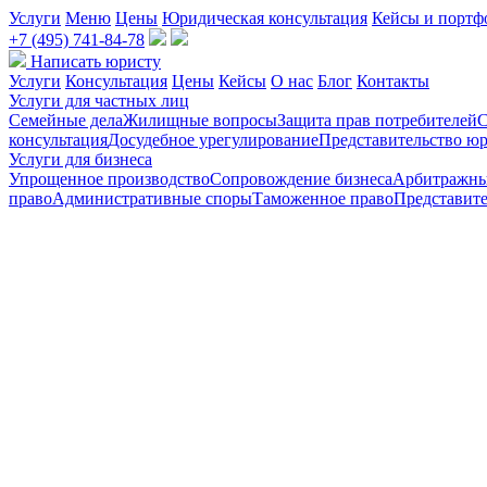
Услуги
Меню
Цены
Юридическая консультация
Кейсы и портф
+7 (495) 741-84-78
Написать юристу
Услуги
Консультация
Цены
Кейсы
О нас
Блог
Контакты
Услуги для частных лиц
Семейные дела
Жилищные вопросы
Защита прав потребителей
С
консультация
Досудебное урегулирование
Представительство юр
Услуги для бизнеса
Упрощенное производство
Сопровождение бизнеса
Арбитражны
право
Административные споры
Таможенное право
Представите