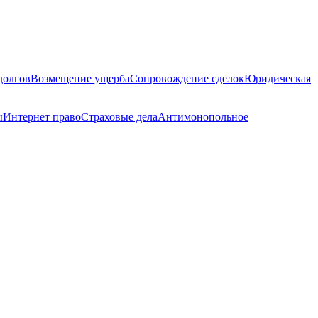
долгов
Возмещение ущерба
Сопровождение сделок
Юридическая
ы
Интернет право
Страховые дела
Антимонопольное