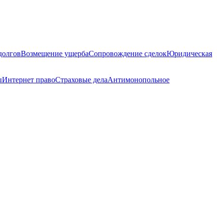
долгов
Возмещение ущерба
Сопровождение сделок
Юридическая
ы
Интернет право
Страховые дела
Антимонопольное