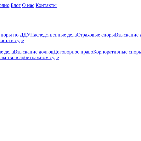
олио
Блог
О нас
Контакты
поры по ДДУ
Наследственные дела
Страховые споры
Взыскание 
иста в суде
е дела
Взыскание долгов
Договорное право
Корпоративные спор
льство в арбитражном суде