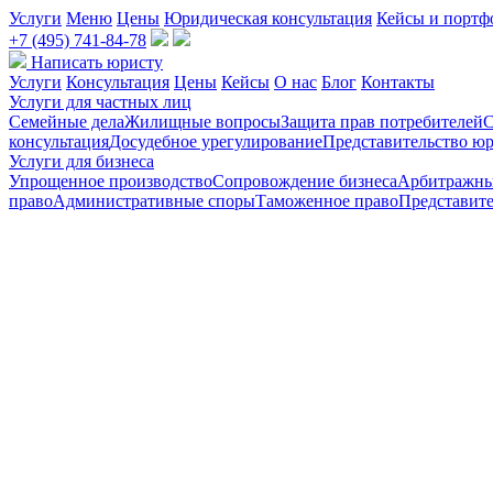
Услуги
Меню
Цены
Юридическая консультация
Кейсы и портф
+7 (495) 741-84-78
Написать юристу
Услуги
Консультация
Цены
Кейсы
О нас
Блог
Контакты
Услуги для частных лиц
Семейные дела
Жилищные вопросы
Защита прав потребителей
С
консультация
Досудебное урегулирование
Представительство юр
Услуги для бизнеса
Упрощенное производство
Сопровождение бизнеса
Арбитражны
право
Административные споры
Таможенное право
Представите