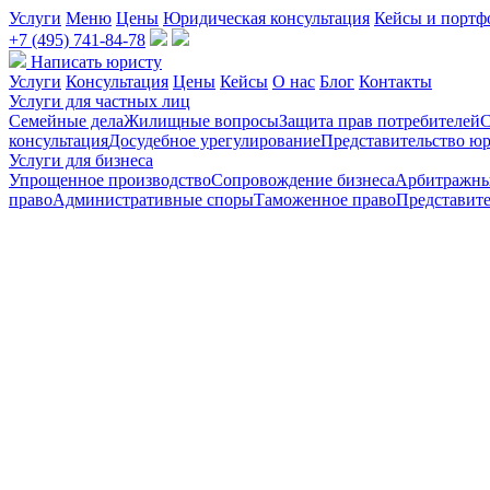
Услуги
Меню
Цены
Юридическая консультация
Кейсы и портф
+7 (495) 741-84-78
Написать юристу
Услуги
Консультация
Цены
Кейсы
О нас
Блог
Контакты
Услуги для частных лиц
Семейные дела
Жилищные вопросы
Защита прав потребителей
С
консультация
Досудебное урегулирование
Представительство юр
Услуги для бизнеса
Упрощенное производство
Сопровождение бизнеса
Арбитражны
право
Административные споры
Таможенное право
Представите