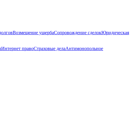
долгов
Возмещение ущерба
Сопровождение сделок
Юридическая
ы
Интернет право
Страховые дела
Антимонопольное