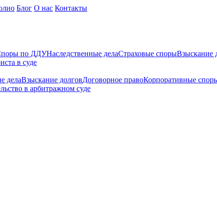
олио
Блог
О нас
Контакты
поры по ДДУ
Наследственные дела
Страховые споры
Взыскание 
иста в суде
е дела
Взыскание долгов
Договорное право
Корпоративные спор
льство в арбитражном суде