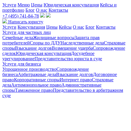
Услуги
Меню
Цены
Юридическая консультация
Кейсы и
портфолио
Блог
О нас
Контакты
+7 (495) 741-84-78
Написать юристу
Услуги
Консультация
Цены
Кейсы
О нас
Блог
Контакты
Услуги для частных лиц
Семейные дела
Жилищные вопросы
Защита прав
потребителей
Споры по ДДУ
Наследственные дела
Страховые
споры
Взыскание долгов
Возмещение ущерба
Сопровождение
сделок
Юридическая консультация
Досудебное
урегулирование
Представительство юриста в суде
Услуги для бизнеса
Упрощенное производство
Сопровождение
бизнеса
Арбитражные дела
Взыскание долгов
Договорное
право
Корпоративные споры
Интернет право
Страховые
дела
Антимонопольное право
Административные
споры
Таможенное право
Представительство в арбитражном
суде