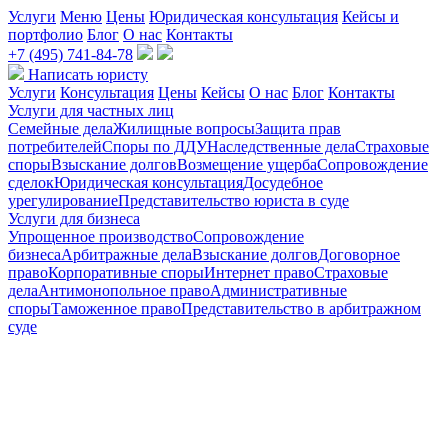
Услуги
Меню
Цены
Юридическая консультация
Кейсы и
портфолио
Блог
О нас
Контакты
+7 (495) 741-84-78
Написать юристу
Услуги
Консультация
Цены
Кейсы
О нас
Блог
Контакты
Услуги для частных лиц
Семейные дела
Жилищные вопросы
Защита прав
потребителей
Споры по ДДУ
Наследственные дела
Страховые
споры
Взыскание долгов
Возмещение ущерба
Сопровождение
сделок
Юридическая консультация
Досудебное
урегулирование
Представительство юриста в суде
Услуги для бизнеса
Упрощенное производство
Сопровождение
бизнеса
Арбитражные дела
Взыскание долгов
Договорное
право
Корпоративные споры
Интернет право
Страховые
дела
Антимонопольное право
Административные
споры
Таможенное право
Представительство в арбитражном
суде