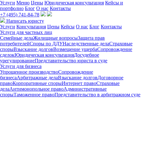
Услуги
Меню
Цены
Юридическая консультация
Кейсы и
портфолио
Блог
О нас
Контакты
+7 (495) 741-84-78
Написать юристу
Услуги
Консультация
Цены
Кейсы
О нас
Блог
Контакты
Услуги для частных лиц
Семейные дела
Жилищные вопросы
Защита прав
потребителей
Споры по ДДУ
Наследственные дела
Страховые
споры
Взыскание долгов
Возмещение ущерба
Сопровождение
сделок
Юридическая консультация
Досудебное
урегулирование
Представительство юриста в суде
Услуги для бизнеса
Упрощенное производство
Сопровождение
бизнеса
Арбитражные дела
Взыскание долгов
Договорное
право
Корпоративные споры
Интернет право
Страховые
дела
Антимонопольное право
Административные
споры
Таможенное право
Представительство в арбитражном суде